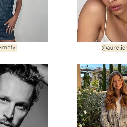
kmotyl
@aurelie