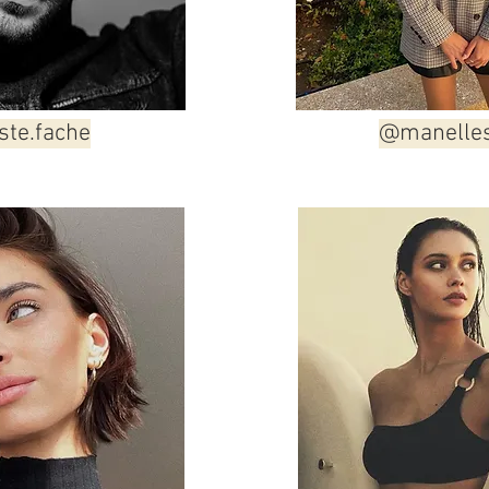
ste.fache
@manelles