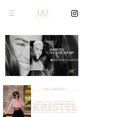
@kimberlyzakine